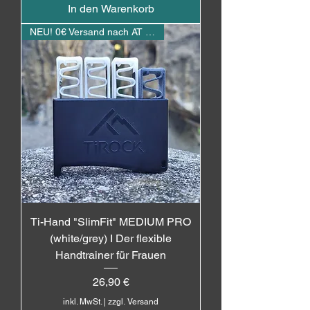
In den Warenkorb
NEU! 0€ Versand nach AT / DE
Ti-Hand "SlimFit" MEDIUM PRO
(white/grey) I Der flexible
Handtrainer für Frauen
Preis
26,90 €
inkl. MwSt.
|
zzgl. Versand