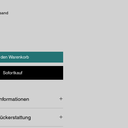
rsand
n den Warenkorb
Sofortkauf
informationen
en
t: ca. 19,5 x 14,5 x ca. 85 mm
ückerstattung
der
f