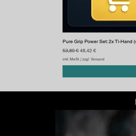
Pure Grip Power Set: 2x Ti-Hand 
Standardpreis
Sale-Preis
53,80 €
48,42 €
inkl. MwSt.
|
zzgl. Versand