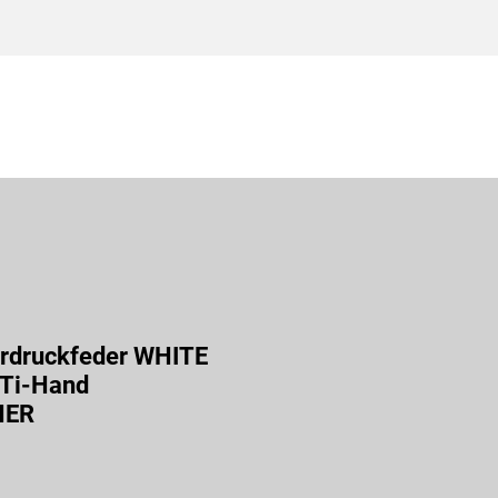
-Hand
Shop
Geschenkgutschein
News
Mehr
erdruckfeder WHITE
 Ti-Hand
NER