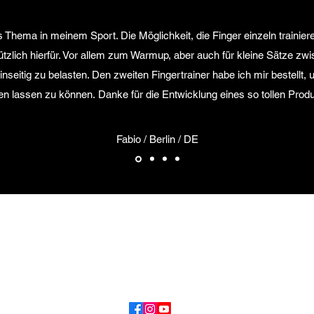
rales Thema in meinem Sport. Die Möglichkeit, die Finger einzeln trainie
nützlich hierfür. Vor allem zum Warmup, aber auch für kleine Sätze zw
seitig zu belasten. Den zweiten Fingertrainer habe ich mir bestellt,
ten lassen zu können.
Danke für die Entwicklung eines so tollen Produ
Fabio / Berlin / DE
TiROCK Sports e.U.
Tirol / Österreich
info@tirock-sports.com
+43 (0) 664 73878283