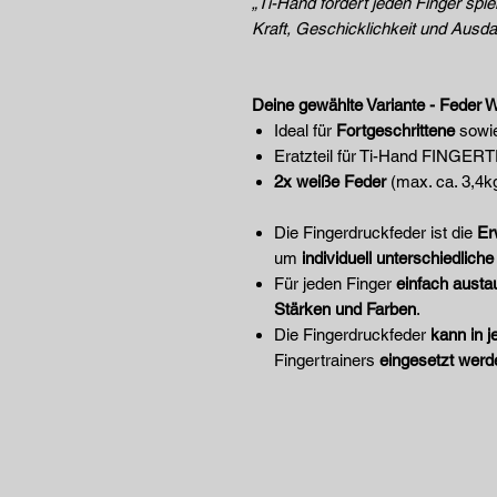
„Ti-Hand fordert jeden Finger spie
Kraft, Geschicklichkeit und Ausd
Deine gewählte Variante - Feder
Ideal für
Fortgeschrittene
sowi
Eratzteil für Ti-Hand FINGE
2x weiße Feder
(max. ca. 3,4kg
Die Fingerdruckfeder ist die
Er
um
individuell unterschiedlich
Für jeden Finger
einfach austa
Stärken und Farben
.
Die Fingerdruckfeder
kann in j
Fingertrainers
eingesetzt werd