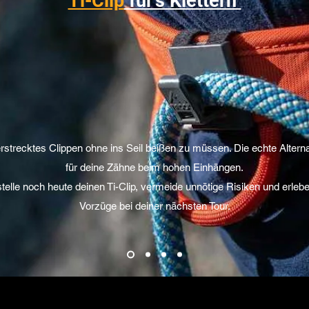
Ti-Clip
für's Klettern
rstrecktes Clippen ohne ins Seil beißen zu müssen. Die echte Alterna
für deine Zähne beim hohen Einhängen.
telle noch heute deinen Ti-Clip, vermeide unnötige Risiken und erlebe
Vorzüge bei deiner nächsten Tour.