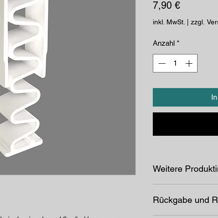
Preis
7,90 €
inkl. MwSt.
|
zzgl. Ve
Anzahl
*
I
Weitere Produkt
+ Hauptabmessung
Rückgabe und R
+
Gewicht
: 9 g je Fe
+
Material
: Kunststof