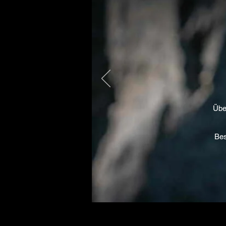
Übe
Bes