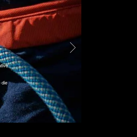
tive
 die