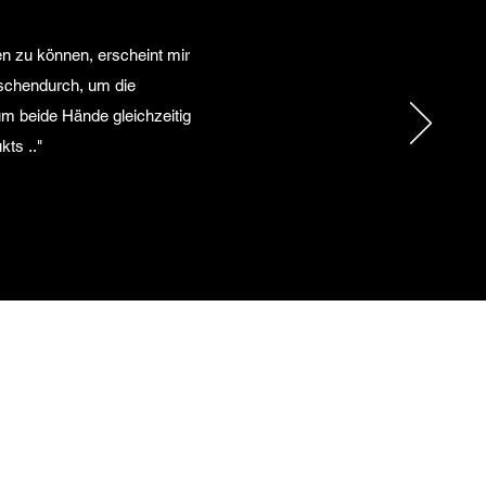
ren zu können, erscheint mir
ischendurch, um die
 um beide Hände gleichzeitig
kts .."
Vertriebspartner / Händler
Downloads
Versand / Zahlung
Widerrufsbelehrung /
Vertrag widerrufen