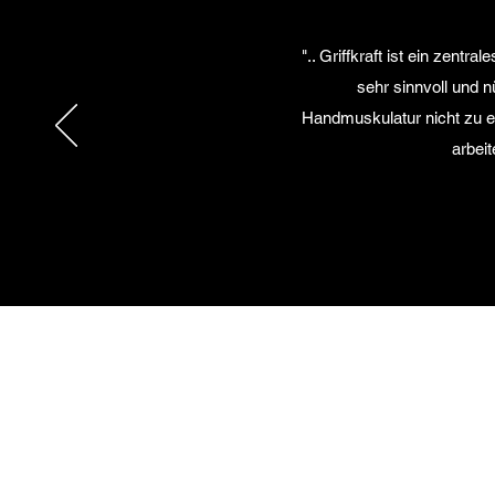
".. Griffkraft ist ein zent
sehr sinnvoll und 
Handmuskulatur nicht zu ein
arbei
Über TiROCK
AGB's
Datenschutz
Impressum