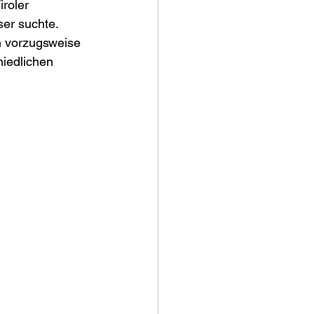
roler 
er suchte. 
n vorzugsweise 
hiedlichen 