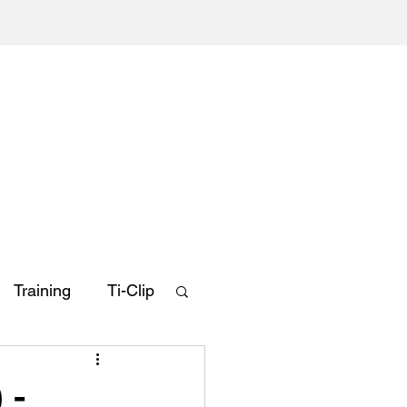
-Hand
Shop
Geschenkgutschein
News
Mehr
Training
Ti-Clip
 -