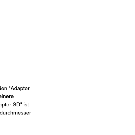
den "Adapter 
einere 
apter SD" ist 
eildurchmesser 