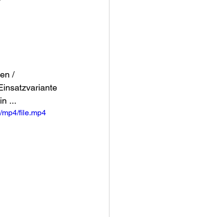
en / 
Einsatzvariante 
n ...
/mp4/file.mp4