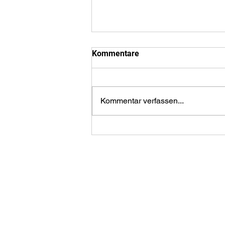
Kommentare
Kommentar verfassen...
Der Tiroler Bergführer Paul
Koller setzt auf den Ti-Clip